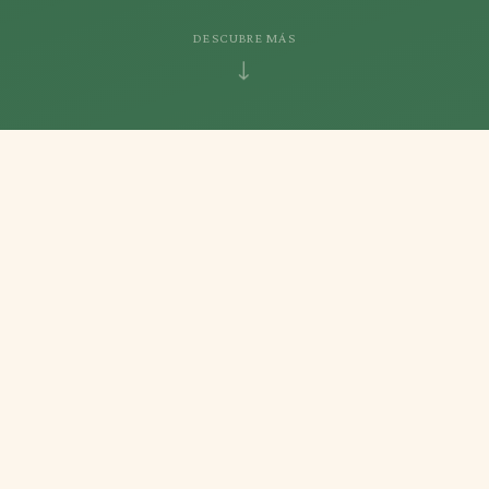
DESCUBRE MÁS
↓
+50
10 km
+20 km
PARCELAS
DE CÓRDOBA CAPITAL
DE SENDEROS
Abierto
TODO EL AÑO
QUIÉNES SOMOS