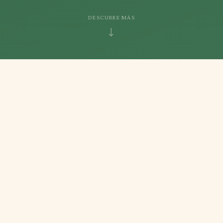
DESCUBRE MÁS
↓
+50
10 km
+20 km
PARCELAS
DE CÓRDOBA CAPITAL
DE SENDEROS
Abierto
TODO EL AÑO
QUIÉNES SOMOS